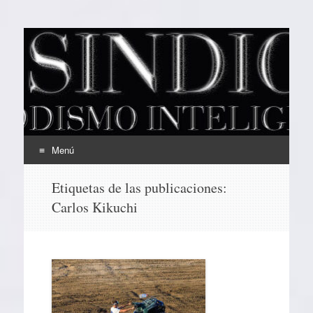
EL SINDICAL
Periodismo Inteligente
Menú
Ir
Etiquetas de las publicaciones:
al
Carlos Kikuchi
contenido