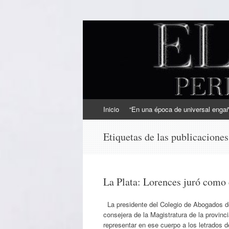
EL SINDICAL
Periodismo Inteligente
Ir
Inicio
“En una época de universal engaño
al
contenido
Etiquetas de las publicacione
La Plata: Lorences juró como 
La presidente del Colegio de Abogados 
consejera de la Magistratura de la provin
representar en ese cuerpo a los letrados 