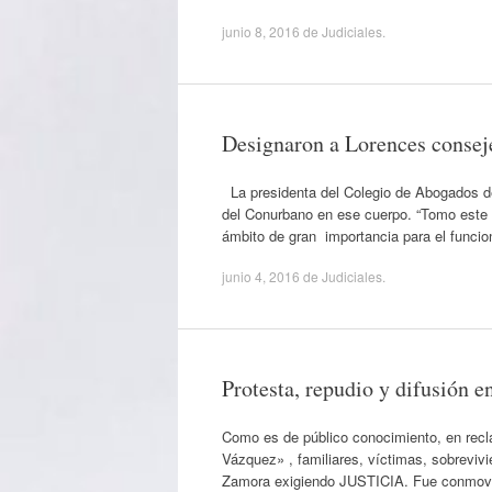
junio 8, 2016
de
Judiciales
.
Designaron a Lorences conseje
La presidenta del Colegio de Abogados de
del Conurbano en ese cuerpo. “Tomo este n
ámbito de gran importancia para el funcio
junio 4, 2016
de
Judiciales
.
Protesta, repudio y difusión 
Como es de público conocimiento, en recla
Vázquez» , familiares, víctimas, sobreviv
Zamora exigiendo JUSTICIA. Fue conmoved