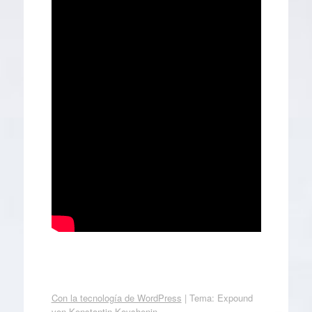
Con la tecnología de WordPress
|
Tema: Expound
von
Konstantin Kovshenin