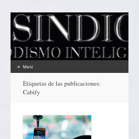
EL SINDICAL
Periodismo Inteligente
Menú
Ir
Etiquetas de las publicaciones:
al
Cabify
contenido