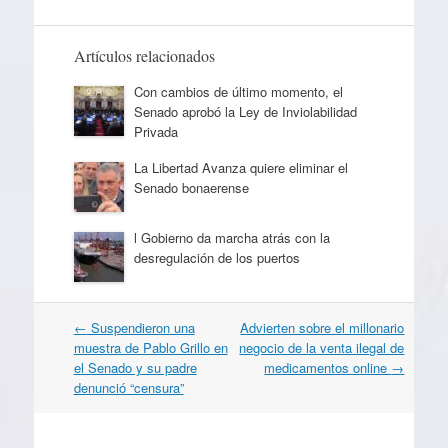
Artículos relacionados
Con cambios de último momento, el
Senado aprobó la Ley de Inviolabilidad
Privada
La Libertad Avanza quiere eliminar el
Senado bonaerense
l Gobierno da marcha atrás con la
desregulación de los puertos
Navegación
←
Suspendieron una
Advierten sobre el millonario
por
muestra de Pablo Grillo en
negocio de la venta ilegal de
artículos
el Senado y su padre
medicamentos online
→
denunció “censura”