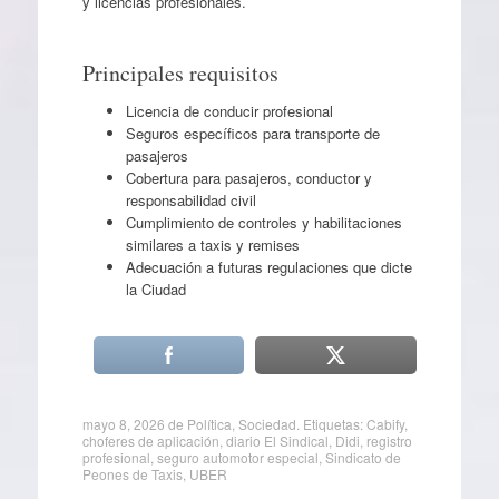
y licencias profesionales.
Principales requisitos
Licencia de conducir profesional
Seguros específicos para transporte de
pasajeros
Cobertura para pasajeros, conductor y
responsabilidad civil
Cumplimiento de controles y habilitaciones
similares a taxis y remises
Adecuación a futuras regulaciones que dicte
la Ciudad
mayo 8, 2026
de
Política
,
Sociedad
. Etiquetas:
Cabify
,
choferes de aplicación
,
diario El Sindical
,
Didi
,
registro
profesional
,
seguro automotor especial
,
Sindicato de
Peones de Taxis
,
UBER