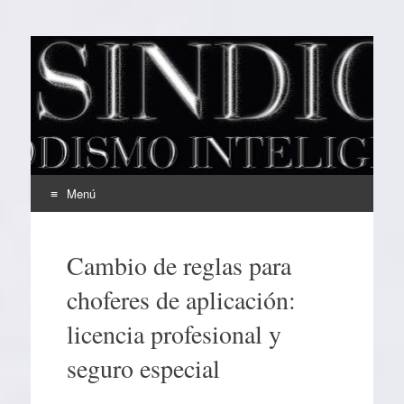
EL SINDICAL
Periodismo Inteligente
Menú
Ir
al
Cambio de reglas para
contenido
choferes de aplicación:
licencia profesional y
seguro especial