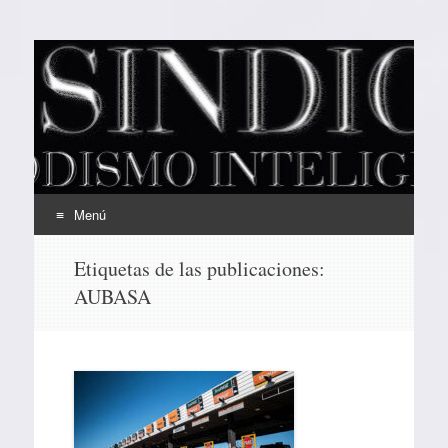
EL SINDICAL
Periodismo Inteligente
Menú
Ir
Etiquetas de las publicaciones:
al
AUBASA
contenido