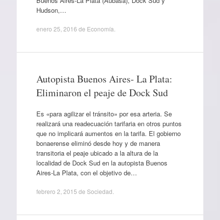
Buenos Aires-La Plata (Aubasa), Dock Sud y
Hudson,…
enero 25, 2016
de
Economía
.
Autopista Buenos Aires- La Plata:
Eliminaron el peaje de Dock Sud
Es «para agilizar el tránsito» por esa arteria. Se
realizará una readecuación tarifaria en otros puntos
que no implicará aumentos en la tarifa. El gobierno
bonaerense eliminó desde hoy y de manera
transitoria el peaje ubicado a la altura de la
localidad de Dock Sud en la autopista Buenos
Aires-La Plata, con el objetivo de…
febrero 2, 2015
de
Sociedad
.