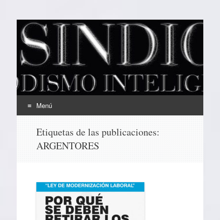
EL SINDICAL
Periodismo Inteligente
Menú
Ir
Etiquetas de las publicaciones:
al
ARGENTORES
contenido