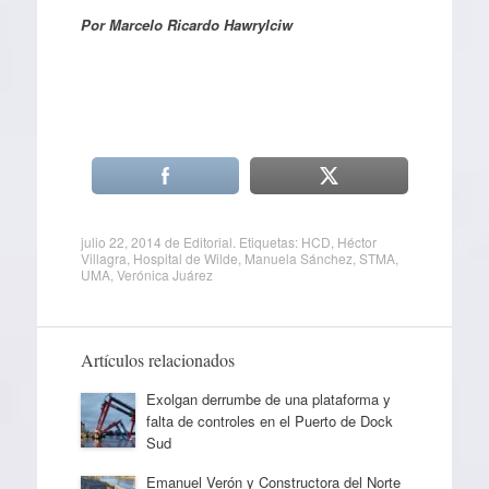
Por Marcelo Ricardo Hawrylciw
julio 22, 2014
de
Editorial
. Etiquetas:
HCD
,
Héctor
Villagra
,
Hospital de Wilde
,
Manuela Sánchez
,
STMA
,
UMA
,
Verónica Juárez
Artículos relacionados
Exolgan derrumbe de una plataforma y
falta de controles en el Puerto de Dock
Sud
Emanuel Verón y Constructora del Norte