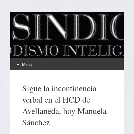
EL SINDICAL
Periodismo Inteligente
Menú
Ir
al
Sigue la incontinencia
contenido
verbal en el HCD de
Avellaneda, hoy Manuela
Sánchez