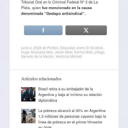
Tribunal Oral en lo Criminal Federal N° 2 de La
Plata, quien
fue mencionado en la causa
denominada “Gestapo antisindical”.
junio 4, 2026
de
Política
. Etiquetas:
diario El Sindical
,
Hugo Alconada Mon
,
Javier Milei
,
Karina Milei
,
pliego
,
Senado de la Nación
,
Verónica Michelli
Artículos relacionados
Brasil retira a su embajador de la
Argentina y baja al mínimo su relación
diplomática
La pobreza alcanzó al 30% en Argentina:
1,3 millones de personas cayeron bajo la
línea de pobreza en el primer trimestre
de 2026