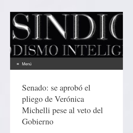
EL SINDICAL
Periodismo Inteligente
Menú
Ir
al
Senado: se aprobó el
contenido
pliego de Verónica
Michelli pese al veto del
Gobierno