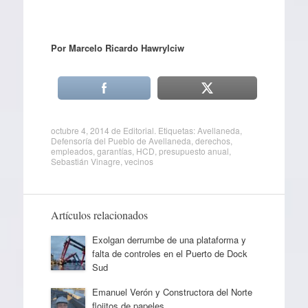
Por Marcelo Ricardo Hawrylciw
octubre 4, 2014
de
Editorial
. Etiquetas:
Avellaneda
,
Defensoría del Pueblo de Avellaneda
,
derechos
,
empleados
,
garantías
,
HCD
,
presupuesto anual
,
Sebastián Vinagre
,
vecinos
Artículos relacionados
Exolgan derrumbe de una plataforma y
falta de controles en el Puerto de Dock
Sud
Emanuel Verón y Constructora del Norte
flojitos de papeles