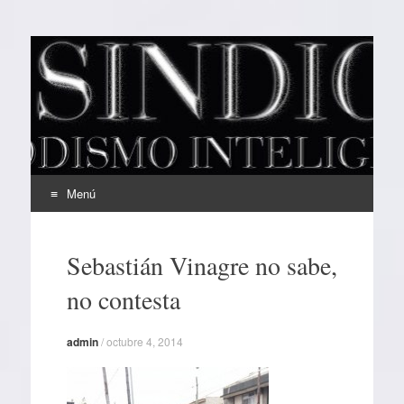
EL SINDICAL
Periodismo Inteligente
Menú
Ir
al
Sebastián Vinagre no sabe,
contenido
no contesta
admin
/
octubre 4, 2014