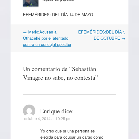
EFEMÉRIDES: DEL DÍA 14 DE MAYO
Navegación
←
Merlo:Acusan a
EFEMÉRIDES:DEL DÍA 5
por
Othacehé por el atentado
DE OCTUBRE
→
artículos
contra un concejal opositor
Un comentario de “
Sebastián
Vinagre no sabe, no contesta
”
Enrique
dice:
octubre 4, 2014 at 10:25 pm
Yo creo que si una persona es
elegida para ocupar un cargo como