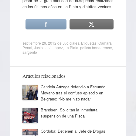
pesar de la gran cantidad de búsquedas realizadas
en los últimos años en La Plata y distritos vecinos.
septiembre 29, 2012
de
Judiciales
. Etiquetas:
Cámara
Penal
,
Justo José López
,
La Plata
,
policía bonaerense
,
sargento
Artículos relacionados
Candela Arizaga defendió a Facundo
Moyano tras el confuso episodio en
Belgrano: “No me hizo nada”
Brandsen: Solicitan la inmediata
suspensión de una Fiscal
Córdoba: Detienen al Jefe de Drogas