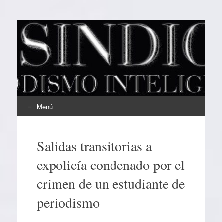
EL SINDICAL
Periodismo Inteligente
Menú
Ir
al
Salidas transitorias a
contenido
expolicía condenado por el
crimen de un estudiante de
periodismo