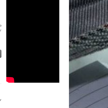
o
r
r