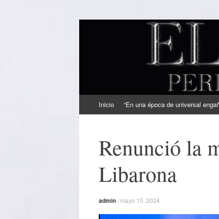
EL SINDICAL
Periodismo Inteligente
Ir
Inicio
“En una época de universal engaño
al
contenido
Renunció la 
Libarona
admin
/
mayo 15, 2024