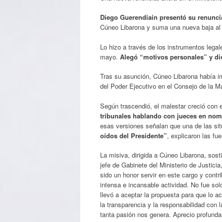
Diego Guerendiain presentó su renuncia
Cúneo Libarona y suma una nueva baja al
Lo hizo a través de los instrumentos legale
mayo.
Alegó “motivos personales” y di
Tras su asunción, Cúneo Libarona había 
del Poder Ejecutivo en el Consejo de la Ma
Según trascendió, el malestar creció con 
tribunales hablando con jueces en nom
esas versiones señalan que una de las si
oídos del Presidente”
, explicaron las fu
La misiva, dirigida a Cúneo Libarona, sost
jefe de Gabinete del Ministerio de Justici
sido un honor servir en este cargo y contri
intensa e incansable actividad. No fue so
llevó a aceptar la propuesta para que lo a
la transparencia y la responsabilidad con
tanta pasión nos genera. Aprecio profunda