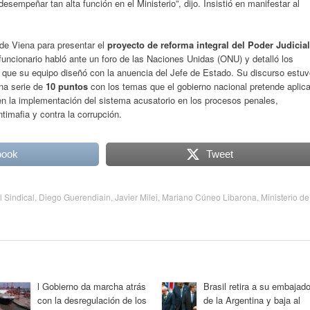
sempeñar tan alta función en el Ministerio”, dijo. Insistió en manifestar al
de Viena para presentar el
proyecto de reforma integral del Poder Judicial
 funcionario habló ante un foro de las Naciones Unidas (ONU) y detalló los
 que su equipo diseñó con la anuencia del Jefe de Estado. Su discurso estuv
na serie de
10 puntos
con los temas que el gobierno nacional pretende aplica
len la implementación del sistema acusatorio en los procesos penales,
timafia y contra la corrupción.
book
Tweet
l Sindical
,
Diego Guerendiain
,
Javier Milei
,
Mariano Cúneo Libarona
,
Ministerio de
l Gobierno da marcha atrás
Brasil retira a su embajado
con la desregulación de los
de la Argentina y baja al