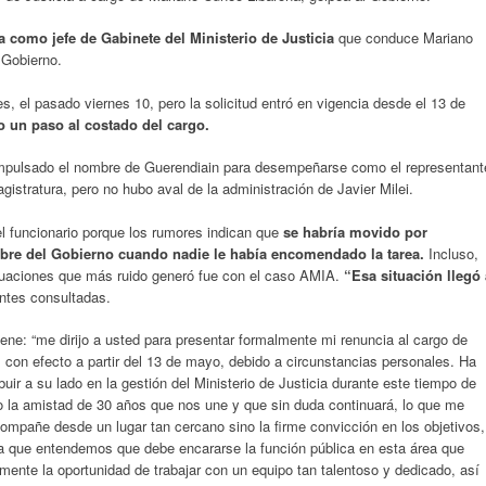
 como jefe de Gabinete del Ministerio de Justicia
que conduce Mariano
 Gobierno.
s, el pasado viernes 10, pero la solicitud entró en vigencia desde el 13 de
o un paso al costado del cargo.
impulsado el nombre de Guerendiain para desempeñarse como el representant
gistratura, pero no hubo aval de la administración de Javier Milei.
el funcionario porque los rumores indican que
se habría movido por
bre del Gobierno cuando nadie le había encomendado la tarea.
Incluso,
tuaciones que más ruido generó fue con el caso AMIA.
“Esa situación llegó 
entes consultadas.
iene: “me dirijo a usted para presentar formalmente mi renuncia al cargo de
a, con efecto a partir del 13 de mayo, debido a circunstancias personales. Ha
buir a su lado en la gestión del Ministerio de Justicia durante este tiempo de
lo la amistad de 30 años que nos une y que sin duda continuará, lo que me
compañe desde un lugar tan cercano sino la firme convicción en los objetivos,
 la que entendemos que debe encararse la función pública en esta área que
mente la oportunidad de trabajar con un equipo tan talentoso y dedicado, así