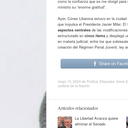
como la confianza que se me otorgó para de
ministro su “enorme gratitud”.
Ayer, Cúneo Libarona estuvo en la ciudad 
que impulsa el Presidente Javier Milei. El
aspectos centrales
de las modificaciones
estructurado en
cinco ítems
y desplegó u
en materia judicial, entre los que sobresa
creación del Régimen Penal Juvenil, ley an
Share on Face
mayo 15, 2024
de
Política
. Etiquetas:
diario E
Justicia de la Nación
Artículos relacionados
La Libertad Avanza quiere
eliminar el Senado