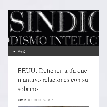
EL SINDICAL
Periodismo Inteligente
Menú
Ir
al
EEUU: Detienen a tía que
contenido
mantuvo relaciones con su
sobrino
admin
/
diciembre 10, 2015