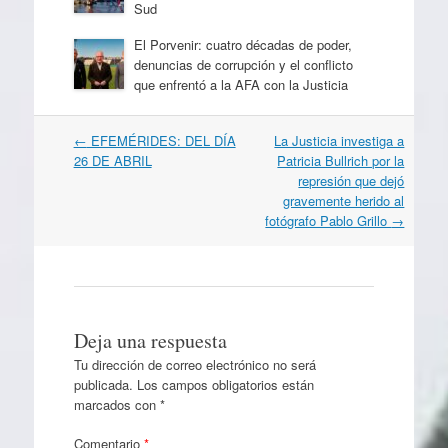
Sud
El Porvenir: cuatro décadas de poder,
denuncias de corrupción y el conflicto
que enfrentó a la AFA con la Justicia
Navegación
←
EFEMÉRIDES: DEL DÍA
La Justicia investiga a
por
26 DE ABRIL
Patricia Bullrich por la
artículos
represión que dejó
gravemente herido al
fotógrafo Pablo Grillo
→
Deja una respuesta
Tu dirección de correo electrónico no será
publicada.
Los campos obligatorios están
marcados con
*
Comentario
*