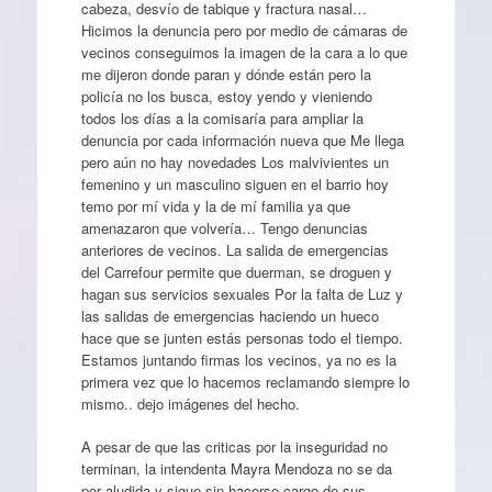
cabeza, desvío de tabique y fractura nasal…
Hicimos la denuncia pero por medio de cámaras de
vecinos conseguimos la imagen de la cara a lo que
me dijeron donde paran y dónde están pero la
policía no los busca, estoy yendo y vieniendo
todos los días a la comisaría para ampliar la
denuncia por cada información nueva que Me llega
pero aún no hay novedades Los malvivientes un
femenino y un masculino siguen en el barrio hoy
temo por mí vida y la de mí familia ya que
amenazaron que volvería… Tengo denuncias
anteriores de vecinos. La salida de emergencias
del Carrefour permite que duerman, se droguen y
hagan sus servicios sexuales Por la falta de Luz y
las salidas de emergencias haciendo un hueco
hace que se junten estás personas todo el tiempo.
Estamos juntando firmas los vecinos, ya no es la
primera vez que lo hacemos reclamando siempre lo
mismo.. dejo imágenes del hecho.
A pesar de que las criticas por la inseguridad no
terminan, la intendenta Mayra Mendoza no se da
por aludida y sigue sin hacerse cargo de sus