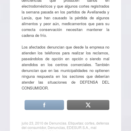
deficiencias que producen daños en
electrodomésticos y que algunos cortes registrados
la semana pasada en los partidos de Avellaneda y
Lanús, que han causado la pérdida de algunos
alimentos y peor aún, medicamentos que para su
correcta conservación necesitan mantener la
cadena de frío.
Los afectados denuncian que desde la empresa no
atienden los teléfonos para realizar los reclamos,
paseándolos de opción en opción o siendo mal
atendidos en los centros comerciales. También
denuncian que en las municipalidades no optienen
ninguna respuesta en los sectores que deberían
atender las situaciones de DEFENSA DEL
CONSUMIDOR.
julio 23, 2010
de
Denuncias
. Etiquetas:
cortes
,
defensa
del consumidor
,
Denuncias
,
EDESUR S.A.
,
mal