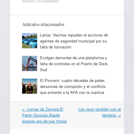
servicio
,
municpalidad
Artículos relacionados
Lanús: Vecinos repudian el accionar de
agentes de seguridad municipal por su
falta de formación
Exolgan derrumbe de una plataforma y
falta de controles en el Puerto de Dock
Sud
El Porvenir: cuatro décadas de poder,
denuncias de corrupción y el conflicto
que enfrentó a la AFA con la Justicia
Navegación
←
Lomas de Zamora:El
Los osos también van al
por
Patón Gonzalo Basile
dentista
→
artículos
expone uno de sus títulos