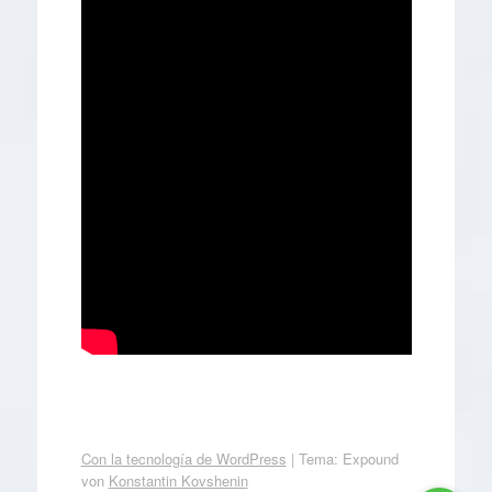
Con la tecnología de WordPress
|
Tema: Expound
von
Konstantin Kovshenin