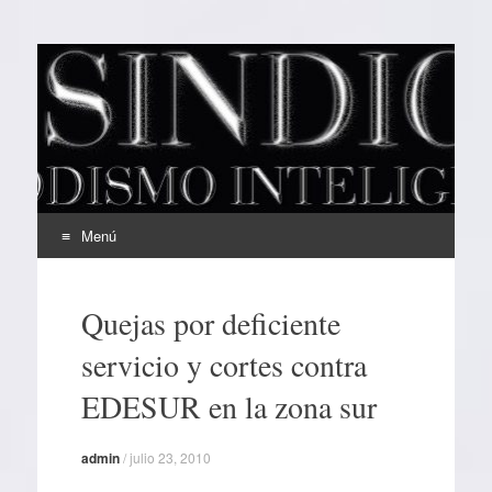
EL SINDICAL
Periodismo Inteligente
Menú
Ir
al
Quejas por deficiente
contenido
servicio y cortes contra
EDESUR en la zona sur
admin
/
julio 23, 2010