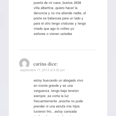
puerta de mi casa ,bustos 2638
villa albertina ,quiero hacer la
denuncia y no me atiende nadie, el
poste se balancea para un lado y
para el otro tengo criaturas y tengo
miedo que ago lo volteo yo
señores o vienen ustedes
carina
dice:
septiembre 17, 2013 at 5:35 pm
estoy buscando un abogado vivo
en monte grande y es una
verguenza .tengo baja tension
siempre ,se corta la luz
frecuentemente ,anoche no pude
prender ni una estufa mis hijos
tuvieron frio…estoy cansada