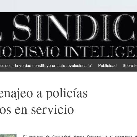
, decir la verdad constituye un acto revolucionario”
Publicidad
Sobre E
enajeo a policías
os en servicio
El ministro de Seguridad, Arturo Puricelli, y el secretario d