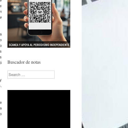
s
n
e
a
to
o
s
s
Buscador de notas
có
Search
 y
,
e
a
o