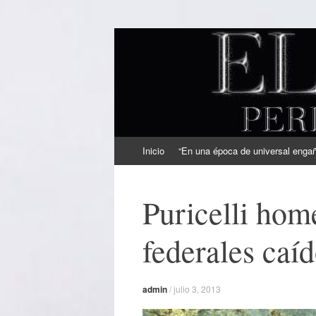
EL SINDICAL
Periodismo Inteligente
Ir
Inicio
“En una época de universal engaño
al
contenido
Puricelli hom
federales caíd
admin
/
julio 3, 2013