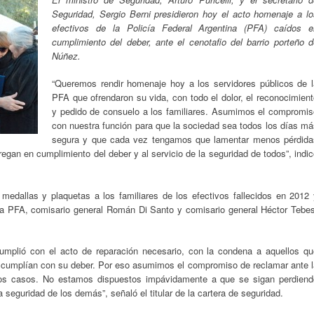
Seguridad, Sergio Berni presidieron hoy el acto homenaje a lo
efectivos de la Policía Federal Argentina (PFA) caídos e
cumplimiento del deber, ante el cenotafio del barrio porteño d
Núñez.
“Queremos rendir homenaje hoy a los servidores públicos de l
PFA que ofrendaron su vida, con todo el dolor, el reconocimien
y pedido de consuelo a los familiares. Asumimos el compromis
con nuestra función para que la sociedad sea todos los días má
segura y que cada vez tengamos que lamentar menos pérdida
egan en cumplimiento del deber y al servicio de la seguridad de todos”, indi
s, medallas y plaquetas a los familiares de los efectivos fallecidos en 2012
la PFA, comisario general Román Di Santo y comisario general Héctor Tebes
mplió con el acto de reparación necesario, con la condena a aquellos qu
 cumplían con su deber. Por eso asumimos el compromiso de reclamar ante l
stos casos. No estamos dispuestos impávidamente a que se sigan perdiend
 seguridad de los demás”, señaló el titular de la cartera de seguridad.