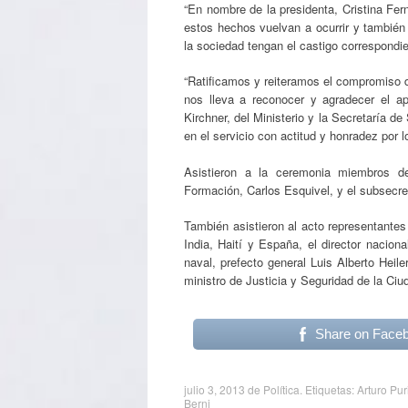
“En nombre de la presidenta, Cristina Fe
estos hechos vuelvan a ocurrir y también
la sociedad tengan el castigo correspondien
“Ratificamos y reiteramos el compromiso de
nos lleva a reconocer y agradecer el ap
Kirchner, del Ministerio y la Secretaría d
en el servicio con actitud y honradez por l
Asistieron a la ceremonia miembros de
Formación, Carlos Esquivel, y el subsecre
También asistieron al acto representantes
India, Haití y España, el director nacio
naval, prefecto general Luis Alberto Heil
ministro de Justicia y Seguridad de la Ci
Share on Face
julio 3, 2013
de
Política
. Etiquetas:
Arturo Puri
Berni