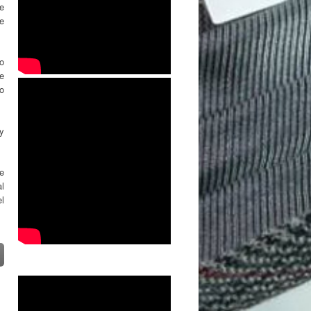
e
e
so
e
zo
y
de
l
el