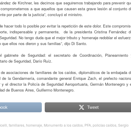
rnández de Kirchner, les decimos que seguiremos trabajando para prevenir qu
 comprometernos a que aquellos que causen esta grave lesión al conjunto d
te por parte de la justicia”, concluyó el ministro.
 hacer todo lo posible por evitar la repetición de este dolor. Este compromi
orte, indispensable y permanente, de la presidenta Cristina Fernández d
e Seguridad. No tengo duda que el mejor tributo y homenaje redoblar el esfuer
o que ellos nos dieron y sus familias”, dijo Di Santo.
l gabinete de Seguridad: el secretario de Coordinación, Planeamiento 
tario de Seguridad, Darío Ruíz.
 de asociaciones de familiares de los caídos, diplomáticos de la embajada 
nal de la Gendarmería, comandante general Enrique Zach, el prefecto naciona
er y el director la Policía de Seguridad Aeroportuaria, Germán Montenegro y 
udad de Buenos Aires, Guillermo Montenegro.
book
Tweet
celli
,
familiares
,
homenaje
,
Monumento a los caídos
,
PFA
,
policías caídos
,
Sergio