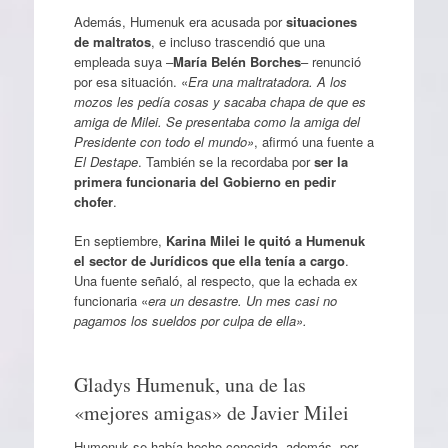
Además, Humenuk era acusada por
situaciones
de maltratos
, e incluso trascendió que una
empleada suya –
María Belén Borches
– renunció
por esa situación. «
Era una maltratadora. A los
mozos les pedía cosas y sacaba chapa de que es
amiga de Milei. Se presentaba como la amiga del
Presidente con todo el mundo»
, afirmó una fuente a
El Destape
. También se la recordaba por
ser la
primera funcionaria del Gobierno en pedir
chofer
.
En septiembre,
Karina Milei le quitó a Humenuk
el sector de Jurídicos que ella tenía a cargo
.
Una fuente señaló, al respecto, que la echada ex
funcionaria «
era un desastre. Un mes casi no
pagamos los sueldos por culpa de ella».
Gladys Humenuk, una de las
«mejores amigas» de Javier Milei
Humenuk se había hecho conocida, además, por