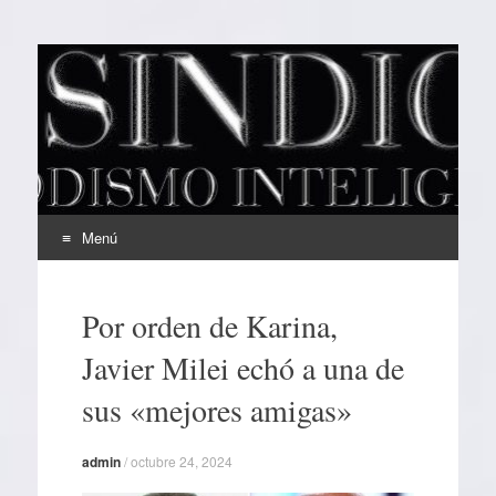
EL SINDICAL
Periodismo Inteligente
Menú
Ir
al
Por orden de Karina,
contenido
Javier Milei echó a una de
sus «mejores amigas»
admin
/
octubre 24, 2024