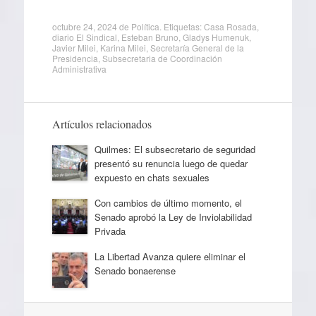
octubre 24, 2024
de
Política
. Etiquetas:
Casa Rosada
,
diario El Sindical
,
Esteban Bruno
,
Gladys Humenuk
,
Javier Milei
,
Karina Milei
,
Secretaría General de la
Presidencia
,
Subsecretaria de Coordinación
Administrativa
Artículos relacionados
Quilmes: El subsecretario de seguridad
presentó su renuncia luego de quedar
expuesto en chats sexuales
Con cambios de último momento, el
Senado aprobó la Ley de Inviolabilidad
Privada
La Libertad Avanza quiere eliminar el
Senado bonaerense