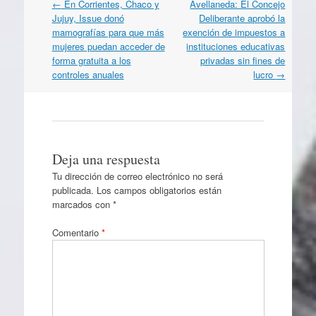
Navegación
←
En Corrientes, Chaco y
Avellaneda: El Concejo
por
Jujuy, Issue donó
Deliberante aprobó la
artículos
mamografías para que más
exención de impuestos a
mujeres puedan acceder de
instituciones educativas
forma gratuita a los
privadas sin fines de
controles anuales
lucro
→
Deja una respuesta
Tu dirección de correo electrónico no será
publicada.
Los campos obligatorios están
marcados con
*
Comentario
*