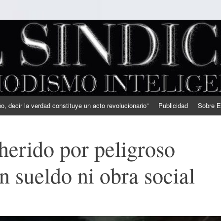
, decir la verdad constituye un acto revolucionario”
Publicidad
Sobre E
 herido por peligroso
n sueldo ni obra social