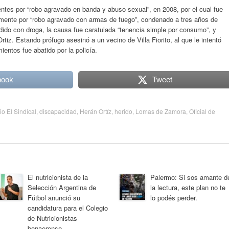
entes por “robo agravado en banda y abuso sexual”, en 2008, por el cual fue
mente por “robo agravado con armas de fuego”, condenado a tres años de
ido con droga, la causa fue caratulada “tenencia simple por consumo”, y
tiz. Estando prófugo asesinó a un vecino de Villa Fiorito, al que le intentó
ientos fue abatido por la policía.
book
Tweet
io El Sindical
,
discapacidad
,
Herán Ortíz
,
herido
,
Lomas de Zamora
,
Oficial de
El nutricionista de la
Palermo: Si sos amante d
Selección Argentina de
la lectura, este plan no te
Fútbol anunció su
lo podés perder.
candidatura para el Colegio
de Nutricionistas
bonaerense