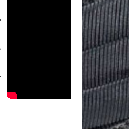
e
a
a
a
s