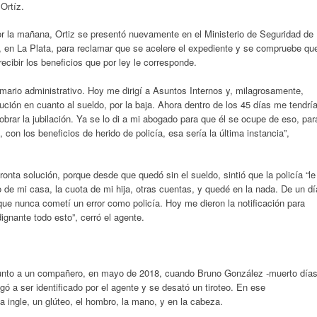
Ortíz.
r la mañana, Ortiz se presentó nuevamente en el Ministerio de Seguridad de
s, en La Plata, para reclamar que se acelere el expediente y se compruebe qu
recibir los beneficios que por ley le corresponde.
mario administrativo. Hoy me dirigí a Asuntos Internos y, milagrosamente,
ción en cuanto al sueldo, por la baja. Ahora dentro de los 45 días me tendrí
cobrar la jubilación. Ya se lo di a mi abogado para que él se ocupe de eso, par
 con los beneficios de herido de policía, esa sería la última instancia”,
nta solución, porque desde que quedó sin el sueldo, sintió que la policía “le
o de mi casa, la cuota de mi hija, otras cuentas, y quedé en la nada. De un dí
que nunca cometí un error como policía. Hoy me dieron la notificación para
ignante todo esto”, cerró el agente.
 junto a un compañero, en mayo de 2018, cuando Bruno González -muerto día
gó a ser identificado por el agente y se desató un tiroteo. En ese
la ingle, un glúteo, el hombro, la mano, y en la cabeza.