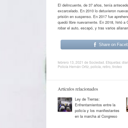
El delincuente, de 37 años, tenía anteced
excarcelado. En 2010 lo detuvieron nueva
prisión en suspenso. En 2017 fue aprehend
quedó libre nuevamente. En 2018, hirió a Or
robar el auto, escapó, y tras varios allanam
Share on Face
febrero 13, 2021
de
Sociedad
. Etiquetas:
diar
Policía Hernán Ortíz
,
policía
,
retiro
,
tiroteo
Artículos relacionados
Ley de Tierras:
Enfrentamientos entre la
policía y los manifestantes
en la marcha al Congreso