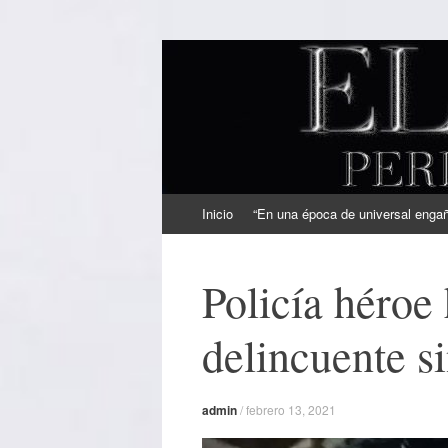
EL SINDICAL
Periodismo Inteligente
Ir
Inicio
“En una época de universal engaño
al
contenido
Policía héroe
delincuente si
admin
/
febrero 13, 2021