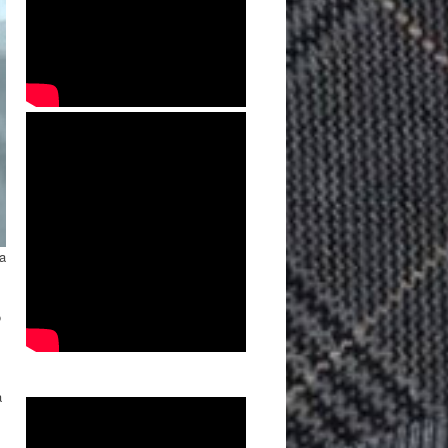
ía
o
a