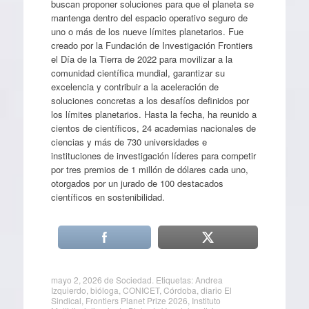
buscan proponer soluciones para que el planeta se
mantenga dentro del espacio operativo seguro de
uno o más de los nueve límites planetarios. Fue
creado por la Fundación de Investigación Frontiers
el Día de la Tierra de 2022 para movilizar a la
comunidad científica mundial, garantizar su
excelencia y contribuir a la aceleración de
soluciones concretas a los desafíos definidos por
los límites planetarios. Hasta la fecha, ha reunido a
cientos de científicos, 24 academias nacionales de
ciencias y más de 730 universidades e
instituciones de investigación líderes para competir
por tres premios de 1 millón de dólares cada uno,
otorgados por un jurado de 100 destacados
científicos en sostenibilidad.
mayo 2, 2026
de
Sociedad
. Etiquetas:
Andrea
Izquierdo
,
bióloga
,
CONICET
,
Córdoba
,
diario El
Sindical
,
Frontiers Planet Prize 2026
,
Instituto