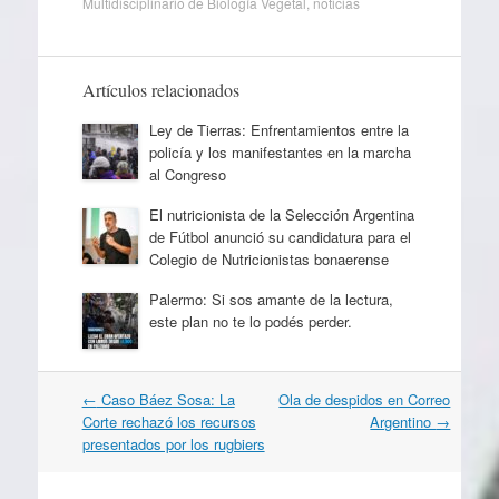
Multidisciplinario de Biología Vegetal
,
noticias
Artículos relacionados
Ley de Tierras: Enfrentamientos entre la
policía y los manifestantes en la marcha
al Congreso
El nutricionista de la Selección Argentina
de Fútbol anunció su candidatura para el
Colegio de Nutricionistas bonaerense
Palermo: Si sos amante de la lectura,
este plan no te lo podés perder.
Navegación
←
Caso Báez Sosa: La
Ola de despidos en Correo
por
Corte rechazó los recursos
Argentino
→
artículos
presentados por los rugbiers