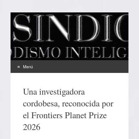
EL SINDICAL
Periodismo Inteligente
Menú
Ir
al
Una investigadora
contenido
cordobesa, reconocida por
el Frontiers Planet Prize
2026