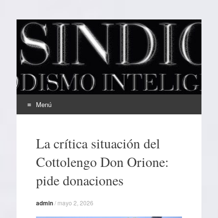
EL SINDICAL
Periodismo Inteligente
Menú
Ir
al
La crítica situación del
contenido
Cottolengo Don Orione:
pide donaciones
admin
/
mayo 2, 2026