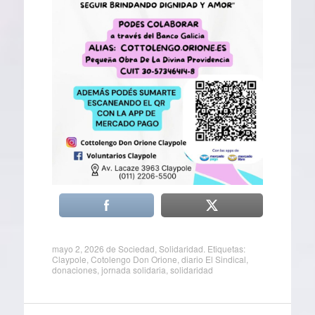
mayo 2, 2026
de
Sociedad
,
Solidaridad
. Etiquetas:
Claypole
,
Cotolengo Don Orione
,
diario El Sindical
,
donaciones
,
jornada solidaria
,
solidaridad