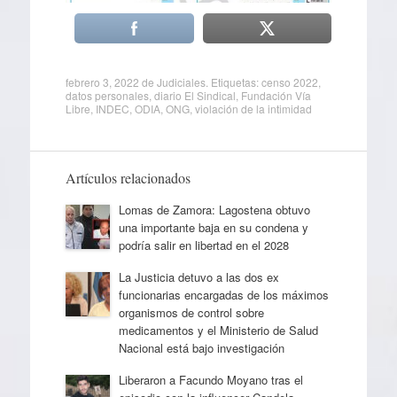
febrero 3, 2022
de
Judiciales
. Etiquetas:
censo 2022
,
datos personales
,
diario El Sindical
,
Fundación Vía
Libre
,
INDEC
,
ODIA
,
ONG
,
violación de la intimidad
Artículos relacionados
Lomas de Zamora: Lagostena obtuvo
una importante baja en su condena y
podría salir en libertad en el 2028
La Justicia detuvo a las dos ex
funcionarias encargadas de los máximos
organismos de control sobre
medicamentos y el Ministerio de Salud
Nacional está bajo investigación
Liberaron a Facundo Moyano tras el