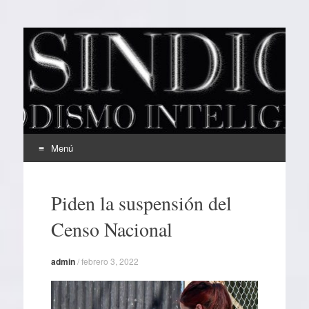
EL SINDICAL
Periodismo Inteligente
Menú
Ir
al
Piden la suspensión del
contenido
Censo Nacional
admin
/
febrero 3, 2022