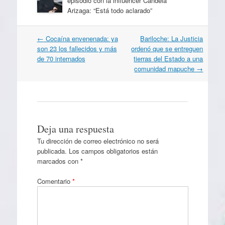
episodio con la influencer Candela
Arizaga: “Está todo aclarado”
Navegación
←
Cocaína envenenada: ya
Bariloche: La Justicia
por
son 23 los fallecidos y más
ordenó que se entreguen
artículos
de 70 internados
tierras del Estado a una
comunidad mapuche
→
Deja una respuesta
Tu dirección de correo electrónico no será
publicada.
Los campos obligatorios están
marcados con
*
Comentario
*