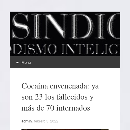
EL SINDICAL
Periodismo Inteligente
Menú
Ir
al
Cocaína envenenada: ya
contenido
son 23 los fallecidos y
más de 70 internados
admin
/
febrero 3, 2022