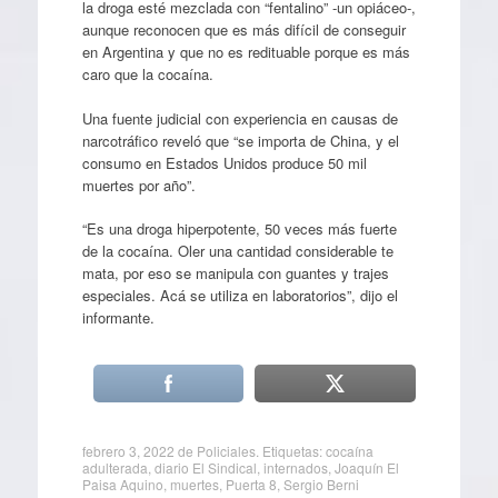
la droga esté mezclada con “fentalino” -un opiáceo-,
aunque reconocen que es más difícil de conseguir
en Argentina y que no es redituable porque es más
caro que la cocaína.
Una fuente judicial con experiencia en causas de
narcotráfico reveló que “se importa de China, y el
consumo en Estados Unidos produce 50 mil
muertes por año”.
“Es una droga hiperpotente, 50 veces más fuerte
de la cocaína. Oler una cantidad considerable te
mata, por eso se manipula con guantes y trajes
especiales. Acá se utiliza en laboratorios”, dijo el
informante.
febrero 3, 2022
de
Policiales
. Etiquetas:
cocaína
adulterada
,
diario El Sindical
,
internados
,
Joaquín El
Paisa Aquino
,
muertes
,
Puerta 8
,
Sergio Berni