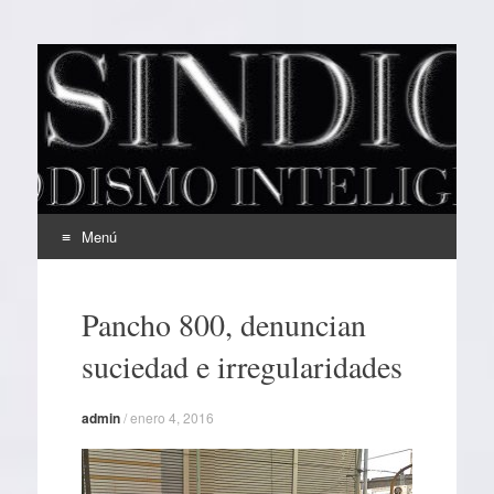
EL SINDICAL
Periodismo Inteligente
Menú
Ir
al
Pancho 800, denuncian
contenido
suciedad e irregularidades
admin
/
enero 4, 2016