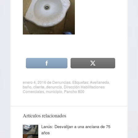
enero 4, 2016
de
Denuncias
. Etiquetas:
Avellaneda
,
baño
,
cliente
,
denuncia
,
Dirección Habilitaciones
Comerciales
,
municipio
,
Pancho 800
Artículos relacionados
Lanús: Desvalijan a una anciana de 75
años