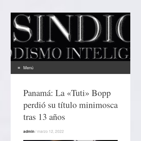
EL SINDICAL
Periodismo Inteligente
Menú
Ir
al
Panamá: La «Tuti» Bopp
contenido
perdió su título minimosca
tras 13 años
admin
/
marzo 12, 2022