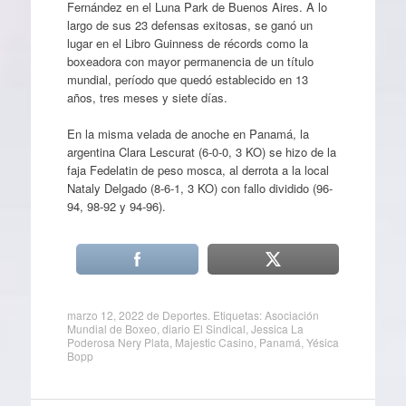
Fernández en el Luna Park de Buenos Aires. A lo
largo de sus 23 defensas exitosas, se ganó un
lugar en el Libro Guinness de récords como la
boxeadora con mayor permanencia de un título
mundial, período que quedó establecido en 13
años, tres meses y siete días.
En la misma velada de anoche en Panamá, la
argentina Clara Lescurat (6-0-0, 3 KO) se hizo de la
faja Fedelatin de peso mosca, al derrota a la local
Nataly Delgado (8-6-1, 3 KO) con fallo dividido (96-
94, 98-92 y 94-96).
marzo 12, 2022
de
Deportes
. Etiquetas:
Asociación
Mundial de Boxeo
,
diario El Sindical
,
Jessica La
Poderosa Nery Plata
,
Majestic Casino
,
Panamá
,
Yésica
Bopp