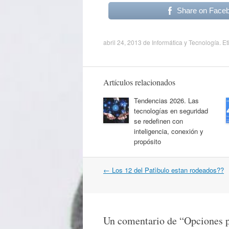
Share on Face
abril 24, 2013
de
Informática y Tecnología
. E
Artículos relacionados
Tendencias 2026. Las
tecnologías en seguridad
se redefinen con
inteligencia, conexión y
propósito
Navegación
←
Los 12 del Patìbulo estan rodeados??
por
artículos
Un comentario de “
Opciones 