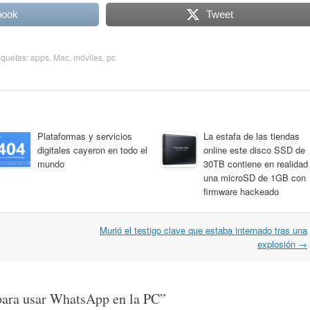
book
Tweet
tiquetas:
apps
,
Mac
,
móviles
,
pc
Plataformas y servicios
La estafa de las tiendas
digitales cayeron en todo el
online este disco SSD de
mundo
30TB contiene en realidad
una microSD de 1GB con
firmware hackeado
Murió el testigo clave que estaba internado tras una
explosión
→
para usar WhatsApp en la PC
”