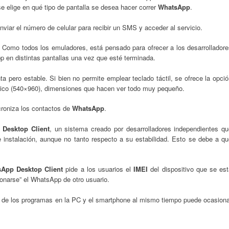
e elige en qué tipo de pantalla se desea hacer correr
WhatsApp
.
enviar el número de celular para recibir un SMS y acceder al servicio.
. Como todos los emuladores, está pensado para ofrecer a los desarrolladore
 en distintas pantallas una vez que esté terminada.
a pero estable. Si bien no permite emplear teclado táctil, se ofrece la opci
ísico (540×960), dimensiones que hacen ver todo muy pequeño.
roniza los contactos de
WhatsApp
.
Desktop Client
, un sistema creado por desarrolladores independientes qu
e instalación, aunque no tanto respecto a su estabilidad. Esto se debe a q
App Desktop Client
pide a los usuarios el
IMEI
del dispositivo que se est
onarse” el WhatsApp de otro usuario.
os de los programas en la PC y el smartphone al mismo tiempo puede ocasiona