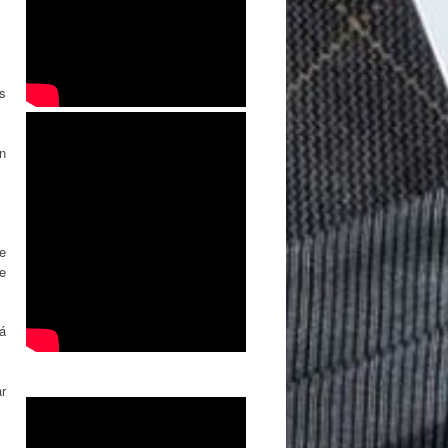
s
ón
e
ue
á
r