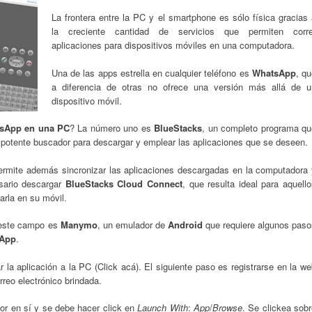
La frontera entre la PC y el smartphone es sólo física gracias
la creciente cantidad de servicios que permiten corre
aplicaciones para dispositivos móviles en una computadora.
Una de las apps estrella en cualquier teléfono es
WhatsApp
, q
a diferencia de otras no ofrece una versión más allá de u
dispositivo móvil.
sApp en una PC
? La número uno es
BlueStacks
, un completo programa qu
un potente buscador para descargar y emplear las aplicaciones que se deseen.
rmite además sincronizar las aplicaciones descargadas en la computadora 
esario descargar
BlueStacks Cloud Connect
, que resulta ideal para aquell
arla en su móvil.
 este campo es
Manymo
, un emulador de
Android
que requiere algunos paso
App
.
la aplicación a la PC (Click acá). El siguiente paso es registrarse en la w
rreo electrónico brindada.
or en sí y se debe hacer click en
Launch With
:
App
/
Browse
. Se clickea sob