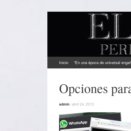
EL SINDICAL
Periodismo Inteligente
Ir
Inicio
“En una época de universal engaño
al
contenido
Opciones par
admin
/
abril 24, 2013