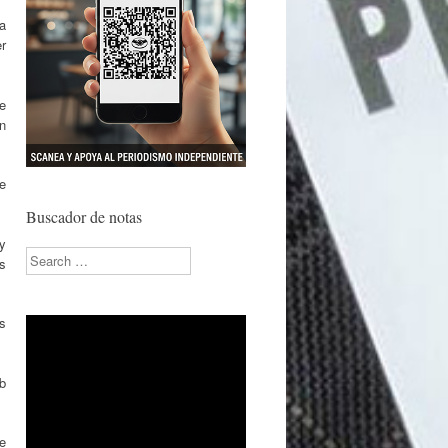
 a
r
ue
n
e
Buscador de notas
y
Search
os
s
eb
re