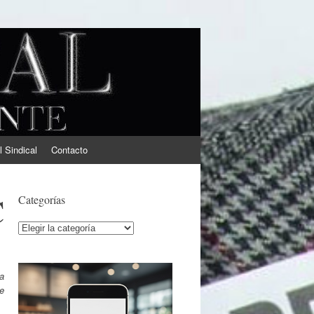
l Sindical
Contacto
C
Categorías
Categorías
a
e