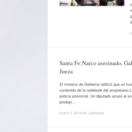
o
p
Santa Fe:Narco asesinado, Gal
Jueza
El ministro de Gobierno ratificó que un fun
contenido de la notebook del empresario Lu
policía provincial. Un diputado acusó al so
produjo…
enero 5, 2014
de
Judiciales
.