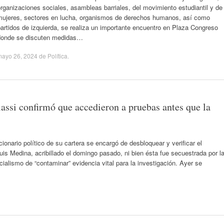
rganizaciones sociales, asambleas barriales, del movimiento estudiantil y de
mujeres, sectores en lucha, organismos de derechos humanos, así como
artidos de izquierda, se realiza un importante encuentro en Plaza Congreso
donde se discuten medidas…
mayo 26, 2024
de
Política
.
assi confirmó que accedieron a pruebas antes que la
cionario político de su cartera se encargó de desbloquear y verificar el
is Medina, acribillado el domingo pasado, ni bien ésta fue secuestrada por l
cialismo de “contaminar” evidencia vital para la investigación. Ayer se