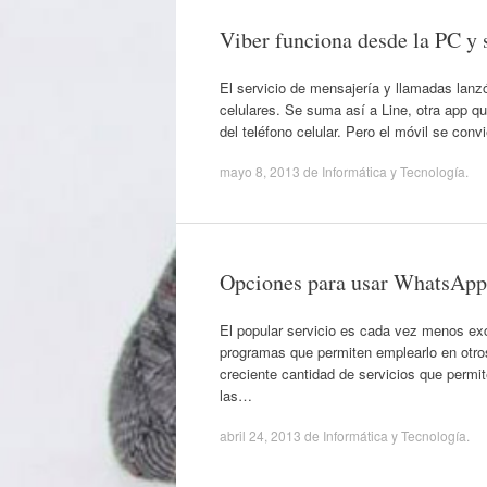
Viber funciona desde la PC y s
El servicio de mensajería y llamadas lanz
celulares. Se suma así a Line, otra app 
del teléfono celular. Pero el móvil se con
mayo 8, 2013
de
Informática y Tecnología
.
Opciones para usar WhatsApp
El popular servicio es cada vez menos excl
programas que permiten emplearlo en otros 
creciente cantidad de servicios que permi
las…
abril 24, 2013
de
Informática y Tecnología
.