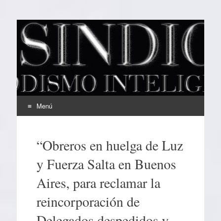
EL SINDICAL
Periodismo Inteligente
Menú
Ir
al
“Obreros en huelga de Luz
contenido
y Fuerza Salta en Buenos
Aires, para reclamar la
reincorporación de
Delegados despedidos y