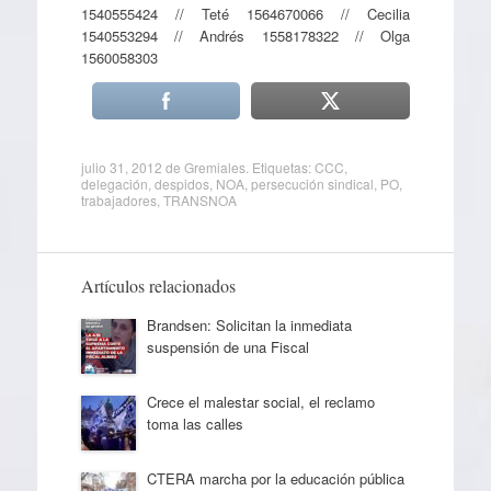
1540555424 // Teté 1564670066 // Cecilia
1540553294 // Andrés 1558178322 // Olga
1560058303
julio 31, 2012
de
Gremiales
. Etiquetas:
CCC
,
delegación
,
despidos
,
NOA
,
persecución sindical
,
PO
,
trabajadores
,
TRANSNOA
Artículos relacionados
Brandsen: Solicitan la inmediata
suspensión de una Fiscal
Crece el malestar social, el reclamo
toma las calles
CTERA marcha por la educación pública