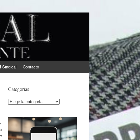
l Sindical
Contacto
Categorías
Categorías
o,
o
e