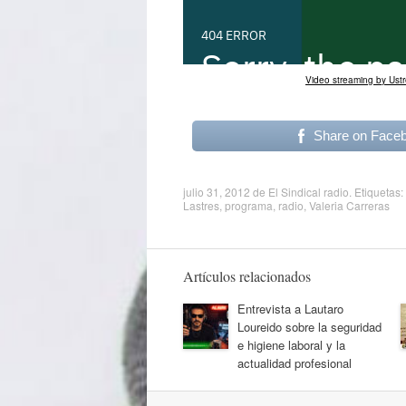
Video streaming by Ust
Share on Face
julio 31, 2012
de
El Sindical radio
. Etiquetas:
Lastres
,
programa
,
radio
,
Valeria Carreras
Artículos relacionados
Entrevista a Lautaro
Loureido sobre la seguridad
e higiene laboral y la
actualidad profesional