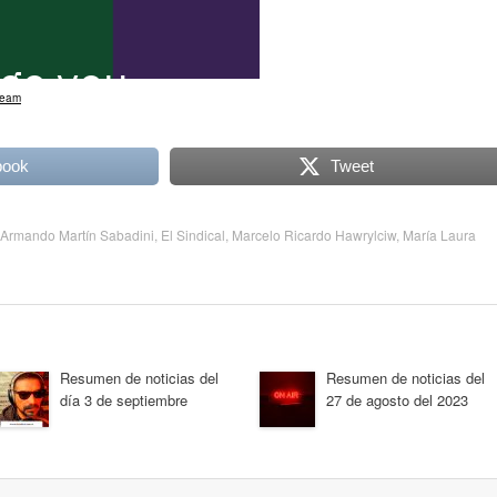
ream
book
Tweet
Armando Martín Sabadini
,
El Sindical
,
Marcelo Ricardo Hawrylciw
,
María Laura
Resumen de noticias del
Resumen de noticias del
día 3 de septiembre
27 de agosto del 2023