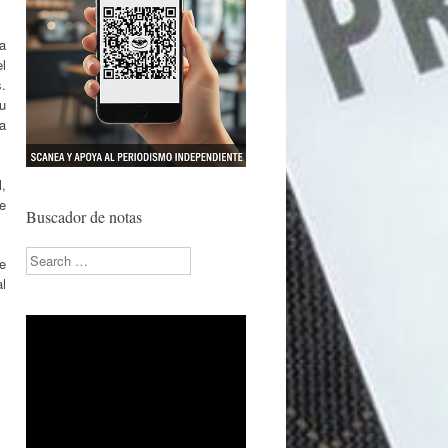
a
l
.
u
la
l,
de
Buscador de notas
Search
e
l