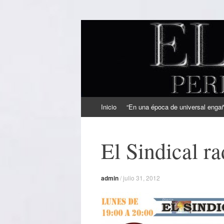
EL SINDICAL
Periodismo Inteligente
Ir
Inicio
“En una época de universal engaño
al
contenido
El Sindical ra
admin
/
julio 31, 2012