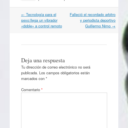
Navegación
←
Tecnología para el
Falleció el recordado arbitro
por
sexo:llega un vibrador
y periodista deportivo
artículos
«doble» a control remoto
Guillermo Nimo
→
Deja una respuesta
Tu dirección de correo electrónico no será
publicada.
Los campos obligatorios están
marcados con
*
Comentario
*