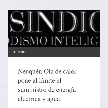
EL SINDICAL
Periodismo Inteligente
Menú
Ir
al
Neuquén:Ola de calor
contenido
pone al límite el
suministro de energía
eléctrica y agua