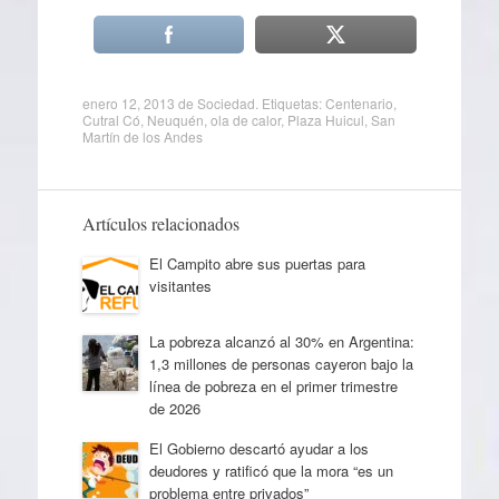
enero 12, 2013
de
Sociedad
. Etiquetas:
Centenario
,
Cutral Có
,
Neuquén
,
ola de calor
,
Plaza Huicul
,
San
Martín de los Andes
Artículos relacionados
El Campito abre sus puertas para
visitantes
La pobreza alcanzó al 30% en Argentina:
1,3 millones de personas cayeron bajo la
línea de pobreza en el primer trimestre
de 2026
El Gobierno descartó ayudar a los
deudores y ratificó que la mora “es un
problema entre privados”