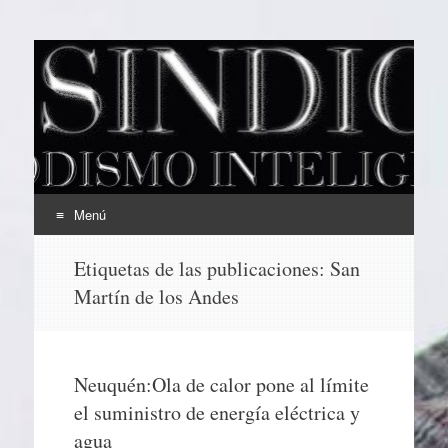
EL SINDICAL
Periodismo Inteligente
Menú
Ir
Etiquetas de las publicaciones:
San
al
Martín de los Andes
contenido
Neuquén:Ola de calor pone al límite
el suministro de energía eléctrica y
agua