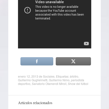
enero 12, 2013
de
Sociales
. Etiquetas:
árbitro
,
Guillermo Guglielmetti
,
Guillermo Nimo
,
periodista
deportivo
,
Sanatorio Otamendi Mirolí
,
Show del fútbol
Artículos relacionados