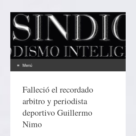
EL SINDICAL
Periodismo Inteligente
Menú
Ir
al
Falleció el recordado
contenido
arbitro y periodista
deportivo Guillermo
Nimo