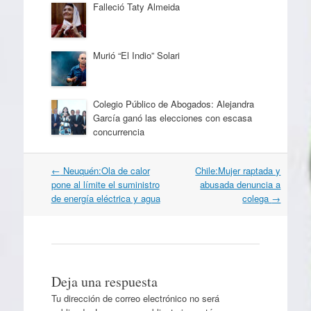
Falleció Taty Almeida
Murió “El Indio” Solari
Colegio Público de Abogados: Alejandra
García ganó las elecciones con escasa
concurrencia
Navegación
←
Neuquén:Ola de calor
Chile:Mujer raptada y
por
pone al límite el suministro
abusada denuncia a
artículos
de energía eléctrica y agua
colega
→
Deja una respuesta
Tu dirección de correo electrónico no será