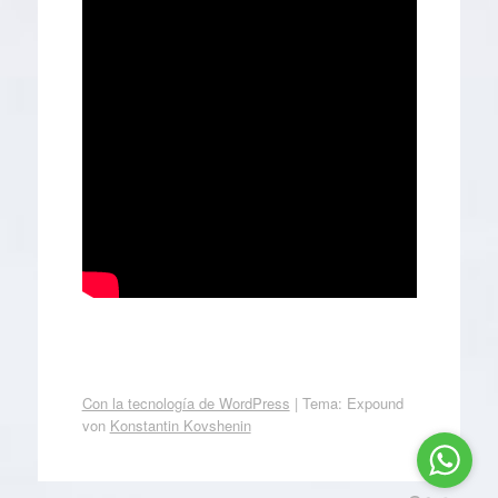
Con la tecnología de WordPress
|
Tema: Expound
von
Konstantin Kovshenin