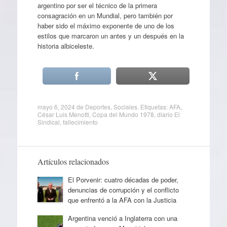
argentino por ser el técnico de la primera
consagración en un Mundial, pero también por
haber sido el máximo exponente de uno de los
estilos que marcaron un antes y un después en la
historia albiceleste.
mayo 6, 2024
de
Deportes
,
Sociales
. Etiquetas:
AFA
,
César Luis Menotti
,
Copa del Mundo 1978
,
diario El
Sindical
,
fallecimiento
Artículos relacionados
El Porvenir: cuatro décadas de poder,
denuncias de corrupción y el conflicto
que enfrentó a la AFA con la Justicia
Argentina venció a Inglaterra con una