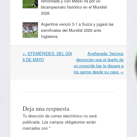
remontada y con Messi irá por un
bicampeonato histórico en el Mundial
2026
Argentina venció 3-1 a Suiza y jugará las
semifinales del Mundial 2026 ante
Inglaterra
Navegación
←
EFEMÉRIDES: DEL DÍA
Avellaneda: Vecinos
por
6 DE MAYO
denuncian que el dueño de
artículos
un conocido bar le dispara a
los perros desde su casa
→
Deja una respuesta
Tu dirección de correo electrónico no será
publicada.
Los campos obligatorios están
marcados con
*