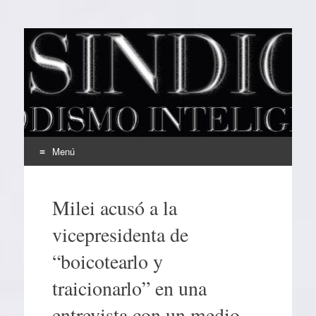
EL SINDICAL
Periodismo Inteligente
Menú
Ir
al
Milei acusó a la
contenido
vicepresidenta de
“boicotearlo y
traicionarlo” en una
entrevista con un medio