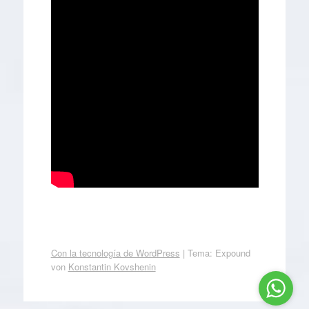
Con la tecnología de WordPress
|
Tema: Expound
von
Konstantin Kovshenin