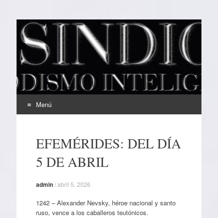
EL SINDICAL
Periodismo Inteligente
Menú
Ir
al
EFEMÉRIDES: DEL DÍA
contenido
5 DE ABRIL
admin
/
abril 5, 2026
1242 – Alexander Nevsky, héroe nacional y santo
ruso, vence a los caballeros teutónicos.