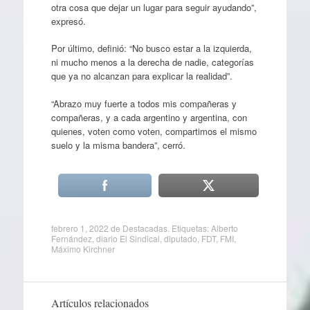
otra cosa que dejar un lugar para seguir ayudando”,
expresó.
Por último, definió: “No busco estar a la izquierda,
ni mucho menos a la derecha de nadie, categorías
que ya no alcanzan para explicar la realidad”.
“Abrazo muy fuerte a todos mis compañeras y
compañeras, y a cada argentino y argentina, con
quienes, voten como voten, compartimos el mismo
suelo y la misma bandera”, cerró.
febrero 1, 2022
de
Destacadas
. Etiquetas:
Alberto
Fernández
,
diario El Sindical
,
diputado
,
FDT
,
FMI
,
Máximo Kirchner
Artículos relacionados