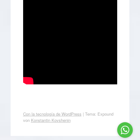
Con la tecnología de WordPress
|
Tema: Expound
von
Konstantin Kovshenin