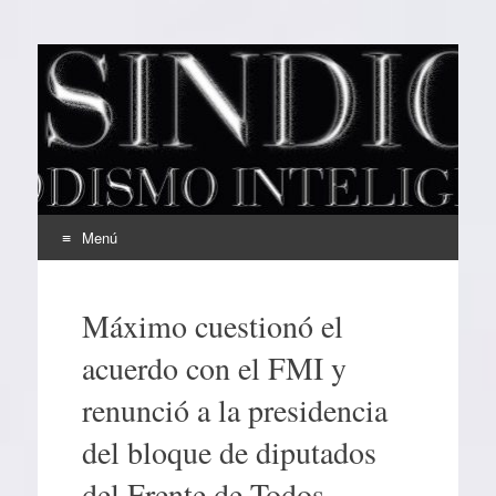
EL SINDICAL
Periodismo Inteligente
Menú
Ir
al
Máximo cuestionó el
contenido
acuerdo con el FMI y
renunció a la presidencia
del bloque de diputados
del Frente de Todos