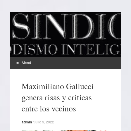
EL SINDICAL
Periodismo Inteligente
Menú
Ir
al
Maximiliano Gallucci
contenido
genera risas y criticas
entre los vecinos
admin
/
julio 9, 2022