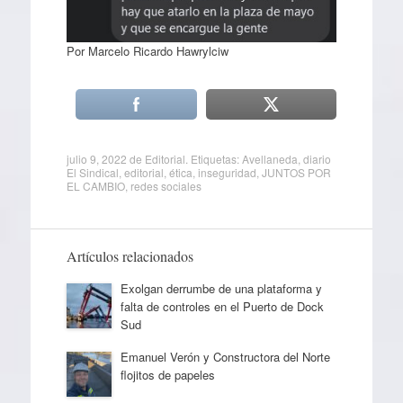
Por Marcelo Ricardo Hawrylciw
julio 9, 2022
de
Editorial
. Etiquetas:
Avellaneda
,
diario
El Sindical
,
editorial
,
ética
,
inseguridad
,
JUNTOS POR
EL CAMBIO
,
redes sociales
Artículos relacionados
Exolgan derrumbe de una plataforma y
falta de controles en el Puerto de Dock
Sud
Emanuel Verón y Constructora del Norte
flojitos de papeles