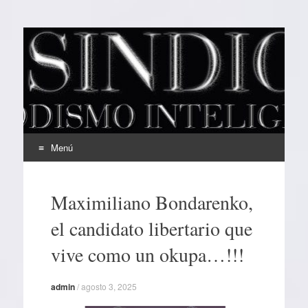
EL SINDICAL
Periodismo Inteligente
Menú
Ir
al
Maximiliano Bondarenko,
contenido
el candidato libertario que
vive como un okupa…!!!
admin
/
agosto 3, 2025