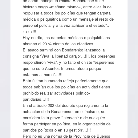
de cómo manejar la Policía Bonaerense si se
hicieran cargo «mañana mismo», entre ellas la de
“expulsar a todos los policías que tengan carpeta
médica o psiquiátrica como un mensaje al resto del
personal policial y a la vez achicaría el estado”…
>>>>!!!
Hoy en día, las carpetas médicas o psiquiátricas
abarcan al 20 % ciento de los efectivos.
El asado terminó con Bondarenko lanzando la
consigna “Viva la libertad carajo”…!!!, los presentes
respondieron “viva”, y no faltó el chiste “esperemos
que no esté Asuntos Internos afuera porque
estamos al horno”…!!!
Esta última humorada refleja perfectamente que
todos sabían que los policías en actividad tienen
prohibido realizar actividades político-
partidarias…!!!
En el artículo 202 del decreto que reglamenta la
actuación de la Bonaerense, en el inciso e, se
considera falta grave “intervenir o de cualquier
forma participar en política, en la organización de
partidos políticos o en su gestión”…!!!
Pero no es una norma de la Provincia de Buenos