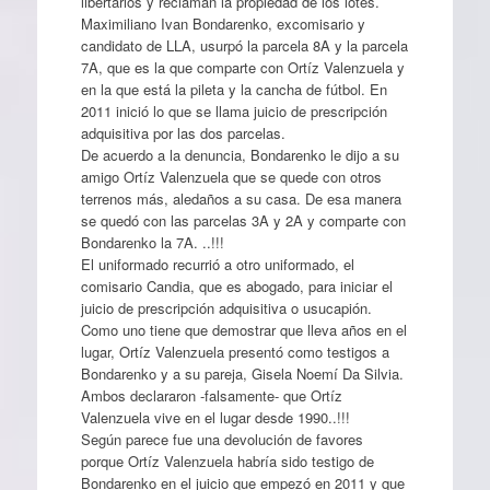
libertarios y reclaman la propiedad de los lotes.
Maximiliano Ivan Bondarenko, excomisario y
candidato de LLA, usurpó la parcela 8A y la parcela
7A, que es la que comparte con Ortíz Valenzuela y
en la que está la pileta y la cancha de fútbol. En
2011 inició lo que se llama juicio de prescripción
adquisitiva por las dos parcelas.
De acuerdo a la denuncia, Bondarenko le dijo a su
amigo Ortíz Valenzuela que se quede con otros
terrenos más, aledaños a su casa. De esa manera
se quedó con las parcelas 3A y 2A y comparte con
Bondarenko la 7A. ..!!!
El uniformado recurrió a otro uniformado, el
comisario Candia, que es abogado, para iniciar el
juicio de prescripción adquisitiva o usucapión.
Como uno tiene que demostrar que lleva años en el
lugar, Ortíz Valenzuela presentó como testigos a
Bondarenko y a su pareja, Gisela Noemí Da Silvia.
Ambos declararon -falsamente- que Ortíz
Valenzuela vive en el lugar desde 1990..!!!
Según parece fue una devolución de favores
porque Ortíz Valenzuela habría sido testigo de
Bondarenko en el juicio que empezó en 2011 y que