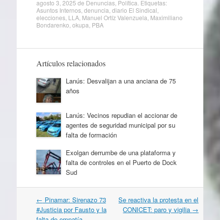
agosto 3, 2025
de
Denuncias
,
Política
. Etiquetas:
Asuntos Internos
,
denuncia
,
diario El Sindical
,
elecciones
,
LLA
,
Manuel Ortíz Valenzuela
,
Maximiliano
Bondarenko
,
okupa
,
PBA
Artículos relacionados
Lanús: Desvalijan a una anciana de 75
años
Lanús: Vecinos repudian el accionar de
agentes de seguridad municipal por su
falta de formación
Exolgan derrumbe de una plataforma y
falta de controles en el Puerto de Dock
Sud
Navegación
←
Pinamar: Sirenazo 73
Se reactiva la protesta en el
por
#Justicia por Fausto y la
CONICET: paro y vigilia
→
artículos
falta de empatía