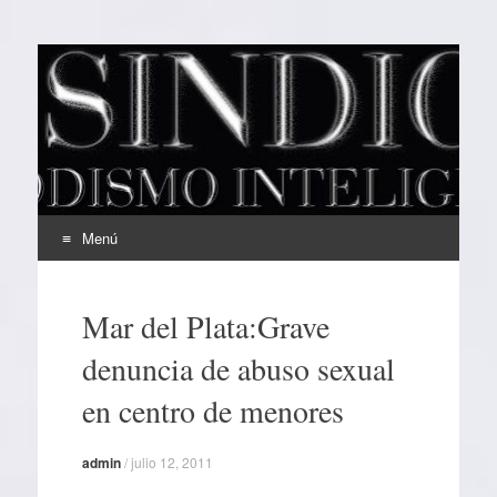
EL SINDICAL
Periodismo Inteligente
Menú
Ir
al
Mar del Plata:Grave
contenido
denuncia de abuso sexual
en centro de menores
admin
/
julio 12, 2011