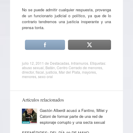
No se puede admitir cualquier respuesta, provenga
de un funcionario judicial o político, ya que de lo
contrario tendremos una justicia inoperante y una
prensa tonta.
julio 12, 2011
de
Destacadas
,
Intramuros
. Etiquetas:
abuso sexual
,
Batán
,
Centro Cerrado de menores
,
director
,
fiscal
,
justicia
,
Mar del Plata
,
mayores
,
menores
,
sexo oral
Artículos relacionados
Gastón Alberdi acusó a Fantino, Milei y
Catoni de formar parte de una red de
espionaje corrupto y una secta sexual
EFEMÉRIDES: DEL DÍA 23 DE MAYO