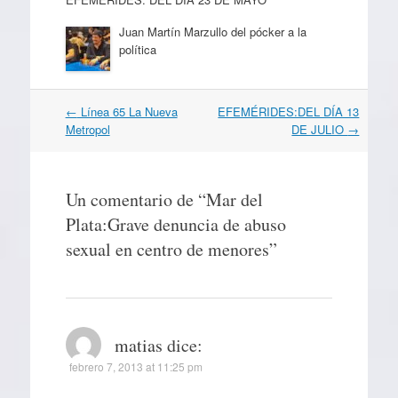
Juan Martín Marzullo del pócker a la
política
Navegación
←
Línea 65 La Nueva
EFEMÉRIDES:DEL DÍA 13
por
Metropol
DE JULIO
→
artículos
Un comentario de “
Mar del
Plata:Grave denuncia de abuso
sexual en centro de menores
”
matias
dice:
febrero 7, 2013 at 11:25 pm