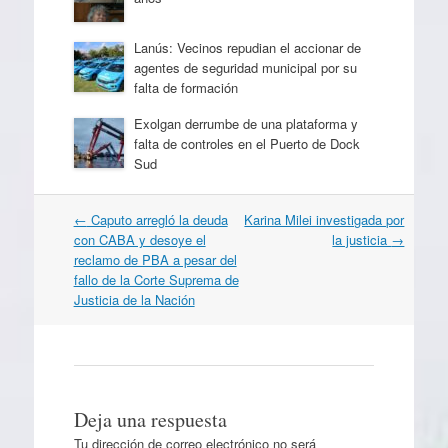
Lanús: Vecinos repudian el accionar de
agentes de seguridad municipal por su
falta de formación
Exolgan derrumbe de una plataforma y
falta de controles en el Puerto de Dock
Sud
Navegación
←
Caputo arregló la deuda
Karina Milei investigada por
por
con CABA y desoye el
la justicia
→
artículos
reclamo de PBA a pesar del
fallo de la Corte Suprema de
Justicia de la Nación
Deja una respuesta
Tu dirección de correo electrónico no será