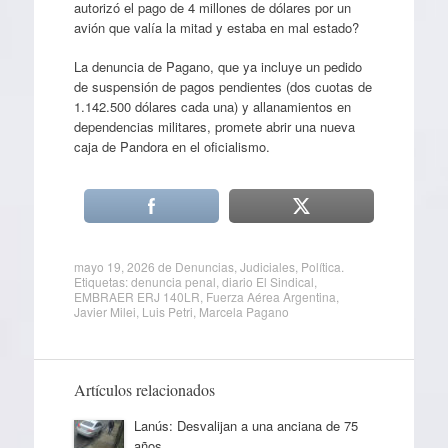
autorizó el pago de 4 millones de dólares por un
avión que valía la mitad y estaba en mal estado?
La denuncia de Pagano, que ya incluye un pedido
de suspensión de pagos pendientes (dos cuotas de
1.142.500 dólares cada una) y allanamientos en
dependencias militares, promete abrir una nueva
caja de Pandora en el oficialismo.
mayo 19, 2026
de
Denuncias
,
Judiciales
,
Política
.
Etiquetas:
denuncia penal
,
diario El Sindical
,
EMBRAER ERJ 140LR
,
Fuerza Aérea Argentina
,
Javier Milei
,
Luis Petri
,
Marcela Pagano
Artículos relacionados
Lanús: Desvalijan a una anciana de 75
años