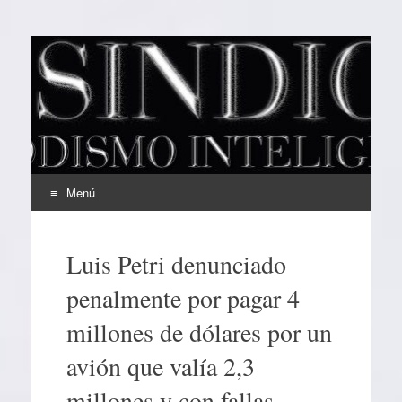
EL SINDICAL
Periodismo Inteligente
Menú
Ir
al
Luis Petri denunciado
contenido
penalmente por pagar 4
millones de dólares por un
avión que valía 2,3
millones y con fallas