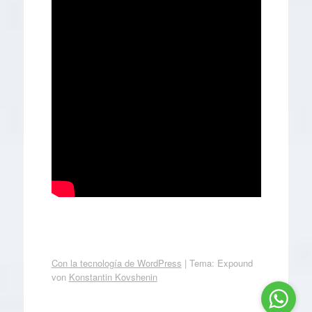
Con la tecnología de WordPress
|
Tema: Expound
von
Konstantin Kovshenin