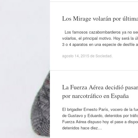
Los Mirage volarán por últim
Los famosos cazabombarderos ya no serán
volarlos, el principal motivo. Hoy será la
3 o 4 aparatos en una especie de desfile 
agosto 14, 2015
de
Sociedad
.
La Fuerza Aérea decidió pasar
por narcotráfico en España
El brigadier Ernesto París, vocero de la f
de Gustavo y Eduardo, detenidos por tráfi
Fuerza Aérea dispuso hoy el pase a dispo
detenidos hace diez…