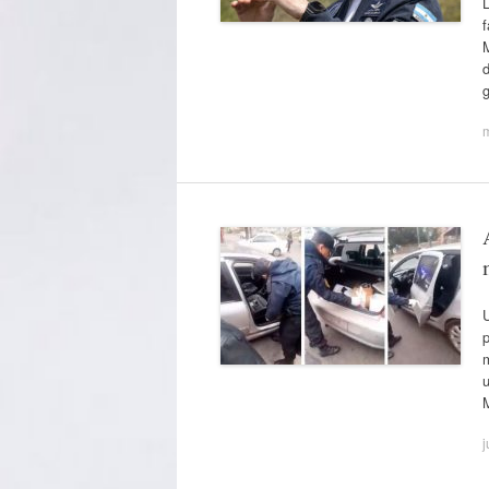
f
d
U
p
m
u
j