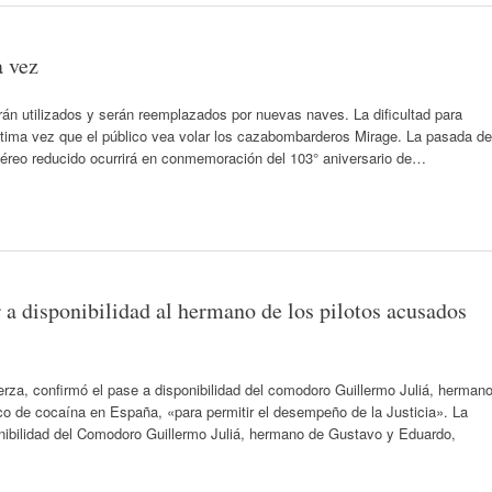
a vez
 utilizados y serán reemplazados por nuevas naves. La dificultad para
 última vez que el público vea volar los cazabombarderos Mirage. La pasada de
aéreo reducido ocurrirá en conmemoración del 103° aniversario de…
 a disponibilidad al hermano de los pilotos acusados
uerza, confirmó el pase a disponibilidad del comodoro Guillermo Juliá, herman
co de cocaína en España, «para permitir el desempeño de la Justicia». La
nibilidad del Comodoro Guillermo Juliá, hermano de Gustavo y Eduardo,