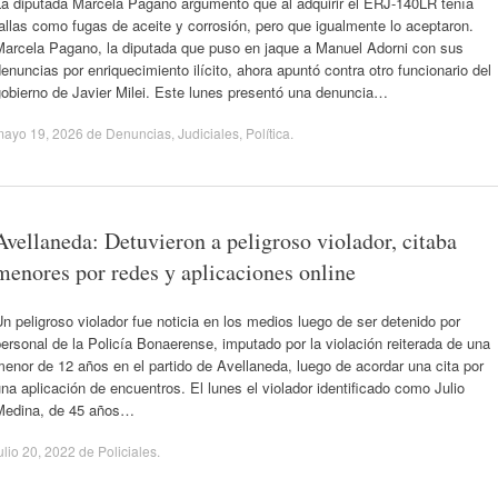
La diputada Marcela Pagano argumentó que al adquirir el ERJ-140LR tenía
allas como fugas de aceite y corrosión, pero que igualmente lo aceptaron.
Marcela Pagano, la diputada que puso en jaque a Manuel Adorni con sus
enuncias por enriquecimiento ilícito, ahora apuntó contra otro funcionario del
gobierno de Javier Milei. Este lunes presentó una denuncia…
mayo 19, 2026
de
Denuncias
,
Judiciales
,
Política
.
Avellaneda: Detuvieron a peligroso violador, citaba
menores por redes y aplicaciones online
n peligroso violador fue noticia en los medios luego de ser detenido por
ersonal de la Policía Bonaerense, imputado por la violación reiterada de una
enor de 12 años en el partido de Avellaneda, luego de acordar una cita por
na aplicación de encuentros. El lunes el violador identificado como Julio
Medina, de 45 años…
ulio 20, 2022
de
Policiales
.