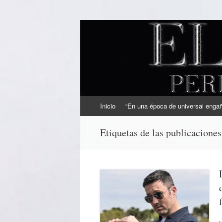
EL SINDICAL
Periodismo Inteligente
Ir
Inicio
“En una época de universal engaño
al
contenido
Etiquetas de las publicacione