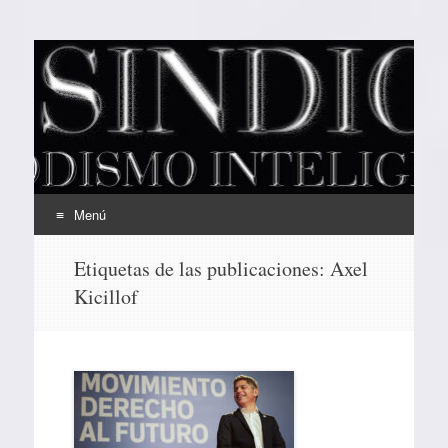
EL SINDICAL
Periodismo Inteligente
Menú
Ir
Etiquetas de las publicaciones:
Axel
al
Kicillof
contenido