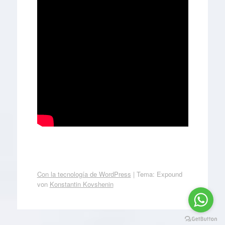
Con la tecnología de WordPress
|
Tema: Expound
von
Konstantin Kovshenin