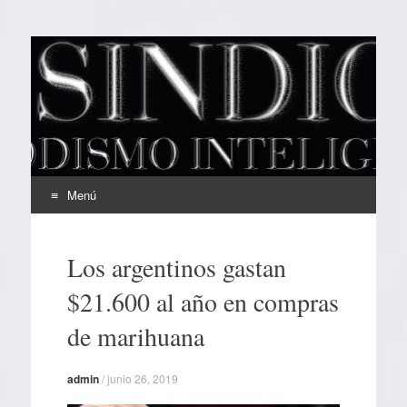
EL SINDICAL
Periodismo Inteligente
Menú
Ir
al
Los argentinos gastan
contenido
$21.600 al año en compras
de marihuana
admin
/
junio 26, 2019