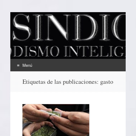
EL SINDICAL
Periodismo Inteligente
Menú
Ir
Etiquetas de las publicaciones:
gasto
al
contenido