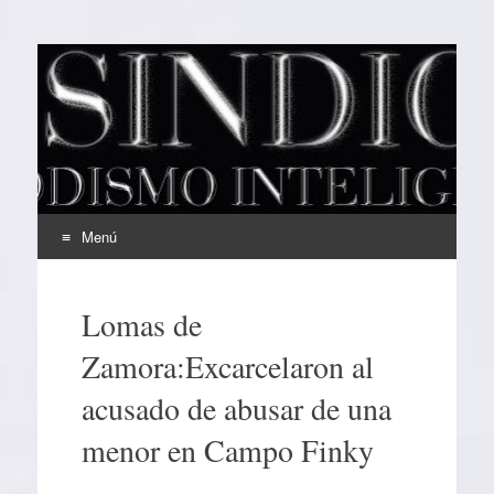
EL SINDICAL
Periodismo Inteligente
Menú
Ir
al
Lomas de
contenido
Zamora:Excarcelaron al
acusado de abusar de una
menor en Campo Finky