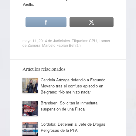
Vaello.
mayo 11, 2014
de
Judiciales
. Etiquetas:
CPU
,
Lomas
de Zamora
,
Marcelo Fabián Beltrán
Artículos relacionados
Candela Arizaga defendió a Facundo
Moyano tras el confuso episodio en
Belgrano: “No me hizo nada”
Brandsen: Solicitan la inmediata
suspensión de una Fiscal
Córdoba: Detienen al Jefe de Drogas
Peligrosas de la PFA