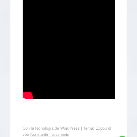
Con la tecnología de WordPress
|
Tema: Expound
von
Konstantin Kovshenin