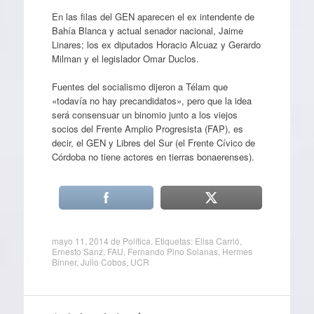
En las filas del GEN aparecen el ex intendente de
Bahía Blanca y actual senador nacional, Jaime
Linares; los ex diputados Horacio Alcuaz y Gerardo
Milman y el legislador Omar Duclos.
Fuentes del socialismo dijeron a Télam que
«todavía no hay precandidatos», pero que la idea
será consensuar un binomio junto a los viejos
socios del Frente Amplio Progresista (FAP), es
decir, el GEN y Libres del Sur (el Frente Cívico de
Córdoba no tiene actores en tierras bonaerenses).
mayo 11, 2014
de
Política
. Etiquetas:
Elisa Carrió
,
Ernesto Sanz
,
FAU
,
Fernando Pino Solanas
,
Hermes
Binner
,
Julio Cobos
,
UCR