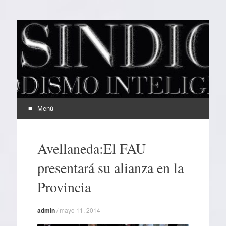
EL SINDICAL
Periodismo Inteligente
Menú
Ir
al
Avellaneda:El FAU
contenido
presentará su alianza en la
Provincia
admin
/
mayo 11, 2014