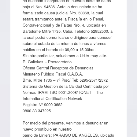
ha quedado incorporado en nuestra base de datos
bajo el Nro. 94536. Ante lo denunciado se ha
formalizado causa judicial Nro. 50868, la cual
estará tramitando ante la Fiscalía en lo Penal,
Contravencional y de Faltas Nro. 4, ubicada en
Bartolomé Mitre 1735, Caba, Teléfono 52952500, a
la cual podrá comunicarse o dirigirse para conocer
sobre el estado de la misma de lunes a viernes
hábiles en el horario de 09,00 a 15,00hrs.
Sin otro particular, saludamos a Ud./s muy atte.
R. Galickas – Prosecretario
Oficina Central Receptora de Denuncias
Ministerio Público Fiscal C.A.B.A.
Bme. Mitre 1735 – 7º Piso/ Tel: 5295-2571/2572
Sistema de Gestión de la Calidad Certificada por
Normas IRAM -ISO 9001:2008/ IQNET – The
International Certification Network
Registro Nº 9000-3682
0800-33-347225
Por medio del presente, venimos a denunciar un
nuevo prostibulo en nuestro
barrio de Liniers: PARAISO DE ANGELES, ubicado