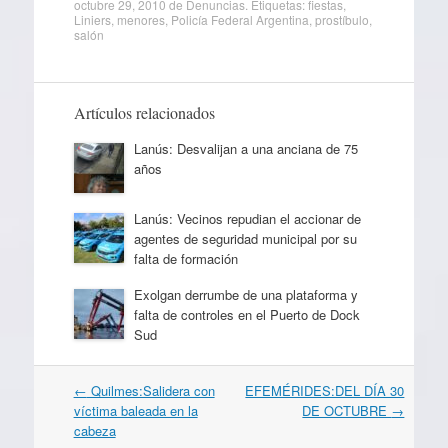
octubre 29, 2010
de
Denuncias
. Etiquetas:
fiestas
,
Liniers
,
menores
,
Policía Federal Argentina
,
prostíbulo
,
salón
Artículos relacionados
Lanús: Desvalijan a una anciana de 75
años
Lanús: Vecinos repudian el accionar de
agentes de seguridad municipal por su
falta de formación
Exolgan derrumbe de una plataforma y
falta de controles en el Puerto de Dock
Sud
Navegación
←
Quilmes:Salidera con
EFEMÉRIDES:DEL DÍA 30
por
víctima baleada en la
DE OCTUBRE
→
artículos
cabeza