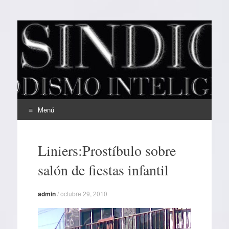
EL SINDICAL
Periodismo Inteligente
Menú
Ir
al
Liniers:Prostíbulo sobre
contenido
salón de fiestas infantil
admin
/
octubre 29, 2010