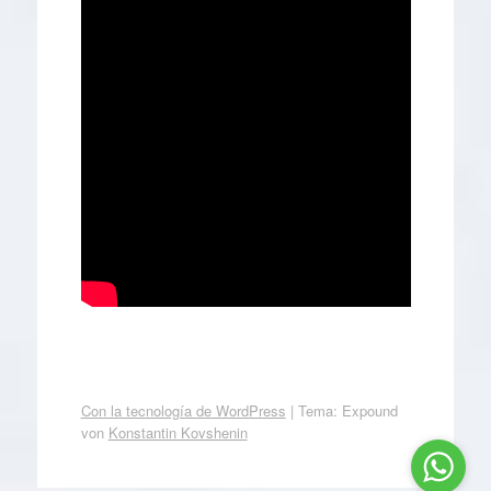
Con la tecnología de WordPress
|
Tema: Expound
von
Konstantin Kovshenin