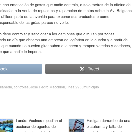
da con emanación de gases que nadie controla, a solo metros de la oficina del
edicadas a la venta de repuestos y reparación de motos sobre la Av. Belgrano
 utilicen parte de la avenida para exponer sus productos o como
esponsable de las grúas parece no verlo.
o debe controlar y sancionar a los camiones que circulan por zonas
ado un día que abrieron una empresa de logística en la cuadra y a partir de
es que cuando no pueden girar suben a la acera y rompen veredas y cordones,
e que a nadie le importa.
book
Tweet
llaneda
,
controles
,
José Pedro Macchioli
,
línea 295
,
municipio
Lanús: Vecinos repudian el
Exolgan derrumbe de una
accionar de agentes de
plataforma y falta de