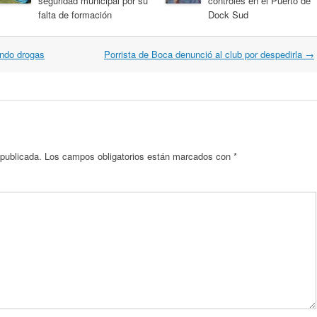
seguridad municipal por su
controles en el Puerto de
falta de formación
Dock Sud
endo drogas
Porrista de Boca denunció al club por despedirla
→
 publicada.
Los campos obligatorios están marcados con
*