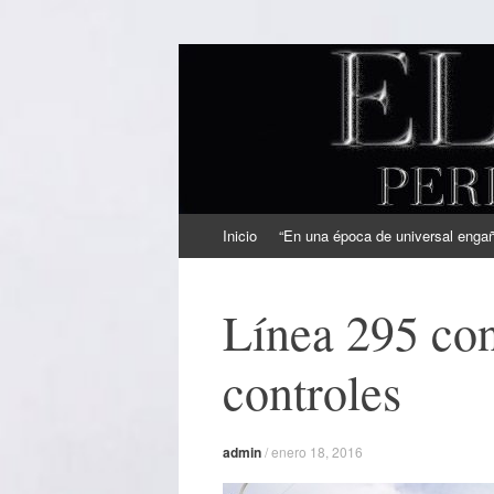
EL SINDICAL
Periodismo Inteligente
Ir
Inicio
“En una época de universal engaño
al
contenido
Línea 295 con
controles
admin
/
enero 18, 2016