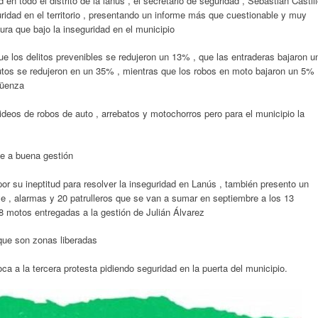
 en todo el distrito de la lanus , el secretario de seguridad , Sebastián Castil
guridad en el territorio , presentando un informe más que cuestionable y muy
ura que bajo la inseguridad en el municipio
que los delitos prevenibles se redujeron un 13% , que las entraderas bajaron u
tos se redujeron en un 35% , mientras que los robos en moto bajaron un 5% 
güenza
deos de robos de auto , arrebatos y motochorros pero para el municipio la
e a buena gestión
 por su ineptitud para resolver la inseguridad en Lanús , también presento un
ye , alarmas y 20 patrulleros que se van a sumar en septiembre a los 13
8 motos entregadas a la gestión de Julián Álvarez
que son zonas liberadas
ca a la tercera protesta pidiendo seguridad en la puerta del municipio.