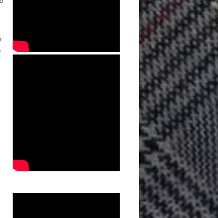
lo
n
,