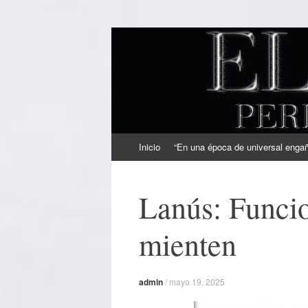
EL SINDICAL
Periodismo Inteligente
Ir
Inicio
“En una época de universal engaño
al
contenido
Lanús: Funcio
mienten
admin
/
mayo 19, 2025