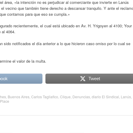
 del área, «la intención no es perjudicar al comerciante que invierte en Lanús
el vecino que también tiene derecho a descansar tranquilo. Y ante el reclam
s que contamos para que eso se cumpla.»
ugurado recientemente, el cual está ubicado en Av. H. Yrigoyen al 4100; Your
 al 4064.
sido notificados el día anterior a lo que hicieron caso omiso por lo cual se
ermine el valor de la multa.
book
Tweet
ches
,
Buenos Aires
,
Carlos Tagliafico
,
Clique
,
Denuncias
,
diario El Sindical
,
Lanús
,
 Place