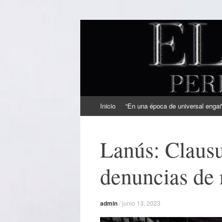
EL SINDICAL
Periodismo Inteligente
Ir
Inicio
“En una época de universal engaño
al
contenido
Lanús: Clausu
denuncias de 
admin
/
junio 13, 2023