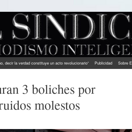
, decir la verdad constituye un acto revolucionario”
Publicidad
Sobre E
ran 3 boliches por
ruidos molestos