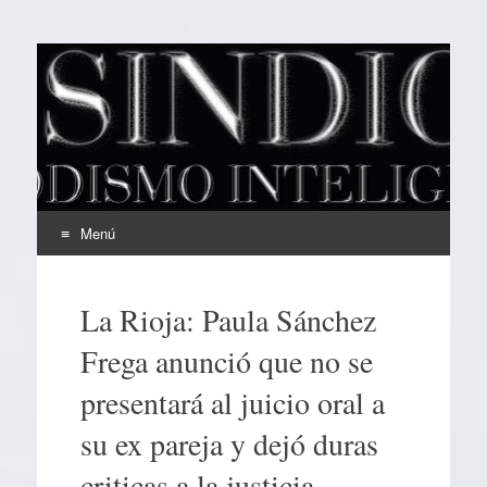
EL SINDICAL
Periodismo Inteligente
Menú
Ir
al
La Rioja: Paula Sánchez
contenido
Frega anunció que no se
presentará al juicio oral a
su ex pareja y dejó duras
criticas a la justicia