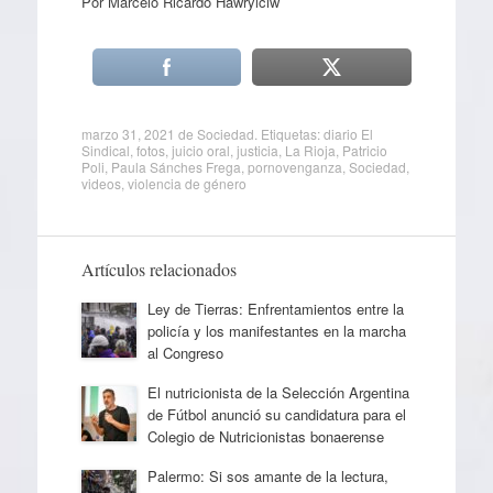
Por Marcelo Ricardo Hawrylciw
marzo 31, 2021
de
Sociedad
. Etiquetas:
diario El
Sindical
,
fotos
,
juicio oral
,
justicia
,
La Rioja
,
Patricio
Poli
,
Paula Sánches Frega
,
pornovenganza
,
Sociedad
,
videos
,
violencia de género
Artículos relacionados
Ley de Tierras: Enfrentamientos entre la
policía y los manifestantes en la marcha
al Congreso
El nutricionista de la Selección Argentina
de Fútbol anunció su candidatura para el
Colegio de Nutricionistas bonaerense
Palermo: Si sos amante de la lectura,