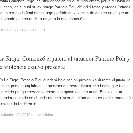
Paula SánchezFrega, se hizo conocida en el mundo entero por la difusión de
u caso, en el cual su ex pareja Patricio Poli, difundió fotos y videos íntimos
omo resultado final de un largo período de violencia de género en el que no
alto nada en contra de la mujer a la que sometió a…
marzo 31, 2021
de
Sociedad
.
La Rioja: Comenzó el juicio al tatuador Patricio Poli y
la violencia estuvo presente
n La Rioja, Patricio Pioli quedará bajo prisión preventiva durante el juicio, la
isma podrá cumplirla en la modalidad arresto domiciliario hecho que fuera
estejado por quienes concurrieron en apoyo del imputado. El juicio a un
atuador acusado de difundir material sexual íntimo de su ex pareja comenzó 
ueves a la tarde en la…
noviembre 22, 2019
de
Judiciales
.