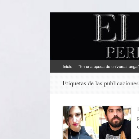
EL SINDICAL
Periodismo Inteligente
Ir
Inicio
“En una época de universal engaño
al
contenido
Etiquetas de las publicacione