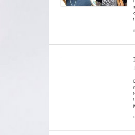
s
c
f
E
m
f
t
j